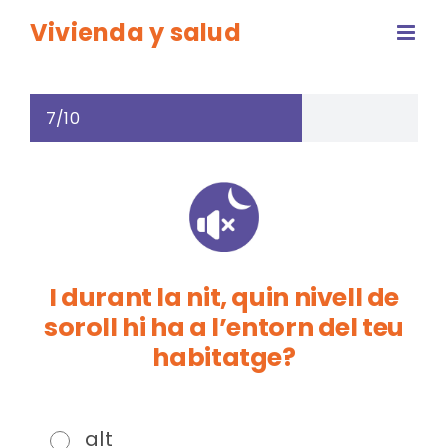
Saltar
Vivienda y salud
al
contenido
7/10
I durant la nit, quin nivell de
soroll hi ha a l’entorn del teu
habitatge?
alt