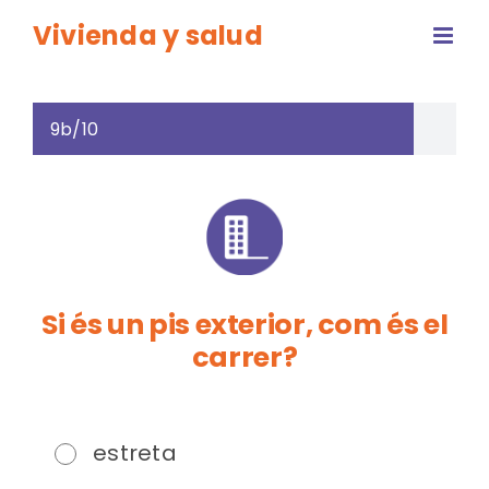
Saltar
Vivienda y salud
al
contenido
9b/10
Si és un pis exterior, com és el
carrer?
estreta